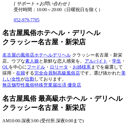
[ サポート＋お問い合わせ ]
受付時間：10:00～20:00（日曜祝日を除く）
052-979-7705
名古屋風俗ホテヘル・デリヘル
クラッシー名古屋・新栄店
名古屋の風俗店
ホテヘル
デリヘル
クラッシー名古屋・新栄
店。ウブな
素人娘
と新鮮な恋人感覚を。
アルバイト
・
学生
・
OL
を中心に
フードル
・
ロリータ
・
お姉様系
までを厳選して
採用・
在籍
する
完全会員制
高級風俗店
です。選び抜かれた
美
しい女性
が
出勤
しております。
無店舗型性風俗特殊営業届出済 優良店
名古屋風俗 最高級ホテヘル・デリヘル
クラッシー名古屋・新栄店
AM10:00-深夜3:00 (受付所.深夜0:00まで)